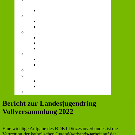
Gerechtigkeit
Fairer Jugendverband
Kirchenpolitik und Jugendpastoral
AK Katholisch.
Sternsingen
Politisches
Arbeitshilfen
Politische Bildung
Jugendpolitische Forderungen
Vielfalt
Willkommenstreff
AK Queer*
72-Stunden-Aktion
Prävention
Institutionelles Schutzkonzept
“HOW TO ISK?”
Home
Bericht zur Landesjugendring
Vollversammlung 2022
Eine wichtige Aufgabe des BDKJ Diözesanverbandes ist die
Vertretung der katholischen Jugend(verbands-)arbeit auf der