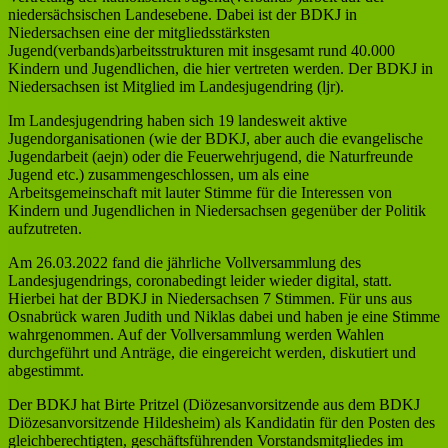
niedersächsischen Landesebene. Dabei ist der BDKJ in
Niedersachsen eine der mitgliedsstärksten
Jugend(verbands)arbeitsstrukturen mit insgesamt rund 40.000
Kindern und Jugendlichen, die hier vertreten werden. Der BDKJ in
Niedersachsen ist Mitglied im Landesjugendring (ljr).
Im Landesjugendring haben sich 19 landesweit aktive
Jugendorganisationen (wie der BDKJ, aber auch die evangelische
Jugendarbeit (aejn) oder die Feuerwehrjugend, die Naturfreunde
Jugend etc.) zusammengeschlossen, um als eine
Arbeitsgemeinschaft mit lauter Stimme für die Interessen von
Kindern und Jugendlichen in Niedersachsen gegenüber der Politik
aufzutreten.
Am 26.03.2022 fand die jährliche Vollversammlung des
Landesjugendrings, coronabedingt leider wieder digital, statt.
Hierbei hat der BDKJ in Niedersachsen 7 Stimmen. Für uns aus
Osnabrück waren Judith und Niklas dabei und haben je eine Stimme
wahrgenommen. Auf der Vollversammlung werden Wahlen
durchgeführt und Anträge, die eingereicht werden, diskutiert und
abgestimmt.
Der BDKJ hat Birte Pritzel (Diözesanvorsitzende aus dem BDKJ
Diözesanvorsitzende Hildesheim) als Kandidatin für den Posten des
gleichberechtigten, geschäftsführenden Vorstandsmitgliedes im