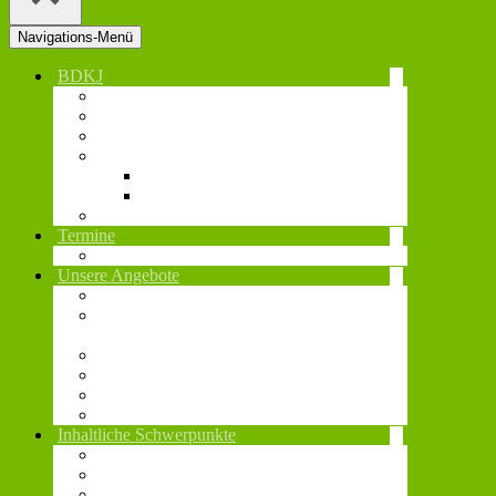
Navigations-Menü
BDKJ
Diözesanvorstand
Diözesanstelle
Jugend- und Regionalverbände
Gremien und Vertretungen
BDKJ-Gremien
Vertretungsebenen
Beschlüsse
Termine
Veranstaltungen
Unsere Angebote
Sonderurlaub und Verdienstausfall
Fonds zur Förderung religiöser
Maßnahmen
Rahmenvertrag Campflow
Technikverleih
Juleica
Notfallmanagement
Inhaltliche Schwerpunkte
Aus-, Fort- & Weiterbildung
Digitales
Nachhaltigkeit und globale