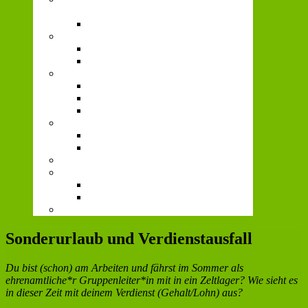
Gerechtigkeit
Fairer Jugendverband
Kirchenpolitik und Jugendpastoral
AK Katholisch.
Sternsingen
Politisches
Arbeitshilfen
Politische Bildung
Jugendpolitische Forderungen
Vielfalt
Willkommenstreff
AK Queer*
72-Stunden-Aktion
Prävention
Institutionelles Schutzkonzept
“HOW TO ISK?”
Home
Sonderurlaub und Verdienstausfall
Du bist (schon) am Arbeiten und fährst im Sommer als
ehrenamtliche*r Gruppenleiter*in mit in ein Zeltlager? Wie sieht es
in dieser Zeit mit deinem Verdienst (Gehalt/Lohn) aus?