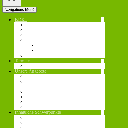
Navigations-Menü
BDKJ
Diözesanvorstand
Diözesanstelle
Jugend- und Regionalverbände
Gremien und Vertretungen
BDKJ-Gremien
Vertretungsebenen
Beschlüsse
Termine
Veranstaltungen
Unsere Angebote
Sonderurlaub und Verdienstausfall
Fonds zur Förderung religiöser
Maßnahmen
Rahmenvertrag Campflow
Technikverleih
Juleica
Notfallmanagement
Inhaltliche Schwerpunkte
Aus-, Fort- & Weiterbildung
Digitales
Nachhaltigkeit und globale