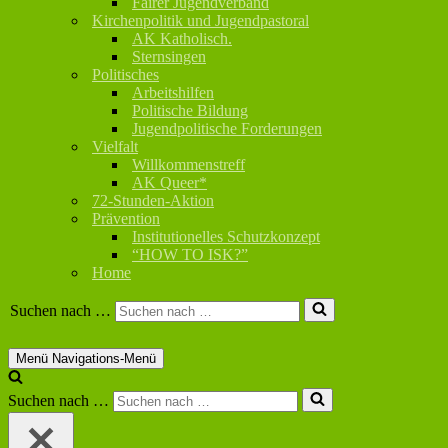
Fairer Jugendverband
Kirchenpolitik und Jugendpastoral
AK Katholisch.
Sternsingen
Politisches
Arbeitshilfen
Politische Bildung
Jugendpolitische Forderungen
Vielfalt
Willkommenstreff
AK Queer*
72-Stunden-Aktion
Prävention
Institutionelles Schutzkonzept
“HOW TO ISK?”
Home
Suchen nach …
Menü
Navigations-Menü
Suchen nach …