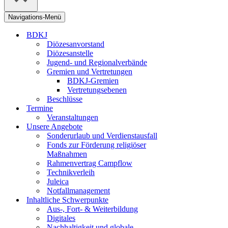
Navigations-Menü
BDKJ
Diözesanvorstand
Diözesanstelle
Jugend- und Regionalverbände
Gremien und Vertretungen
BDKJ-Gremien
Vertretungsebenen
Beschlüsse
Termine
Veranstaltungen
Unsere Angebote
Sonderurlaub und Verdienstausfall
Fonds zur Förderung religiöser
Maßnahmen
Rahmenvertrag Campflow
Technikverleih
Juleica
Notfallmanagement
Inhaltliche Schwerpunkte
Aus-, Fort- & Weiterbildung
Digitales
Nachhaltigkeit und globale