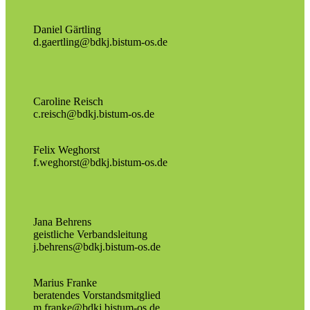
Daniel Gärtling
d.gaertling@bdkj.bistum-os.de
Caroline Reisch
c.reisch@bdkj.bistum-os.de
Felix Weghorst
f.weghorst@bdkj.bistum-os.de
Jana Behrens
geistliche Verbandsleitung
j.behrens@bdkj.bistum-os.de
Marius Franke
beratendes Vorstandsmitglied
m.franke@bdkj.bistum-os.de