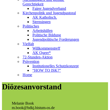
Gerechtigkeit
Fairer Jugendverband
Kirchenpolitik und Jugendpastoral
AK Katholisch.
Sternsingen
Politisches
Arbeitshilfen
Politische Bildung
Jugendpolitische Forderungen
Vielfalt
Willkommenstreff
AK Queer*
72-Stunden-Aktion
Prävention
Institutionelles Schutzkonzept
“HOW TO ISK?”
Home
Diözesanvorstand
Melanie Book
m.book@bdkj.bistum-os.de