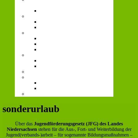
Gerechtigkeit
Fairer Jugendverband
Kirchenpolitik und Jugendpastoral
AK Katholisch.
Sternsingen
Politisches
Arbeitshilfen
Politische Bildung
Jugendpolitische Forderungen
Vielfalt
Willkommenstreff
AK Queer*
72-Stunden-Aktion
Prävention
Institutionelles Schutzkonzept
“HOW TO ISK?”
Home
sonderurlaub
Über das
Jugendförderungsgesetz (JFG) des Landes
Niedersachsen
stehen für die Aus-, Fort- und Weiterbildung der
Jugend(verbands-)arbeit – für sogenannte Bildungsmaßnahmen –