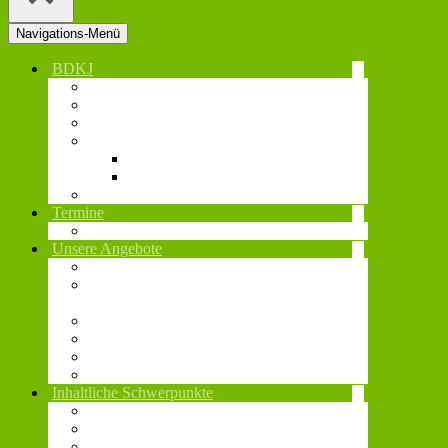
Navigations-Menü
BDKJ
Diözesanvorstand
Diözesanstelle
Jugend- und Regionalverbände
Gremien und Vertretungen
BDKJ-Gremien
Vertretungsebenen
Beschlüsse
Termine
Veranstaltungen
Unsere Angebote
Sonderurlaub und Verdienstausfall
Fonds zur Förderung religiöser
Maßnahmen
Rahmenvertrag Campflow
Technikverleih
Juleica
Notfallmanagement
Inhaltliche Schwerpunkte
Aus-, Fort- & Weiterbildung
Digitales
Nachhaltigkeit und globale