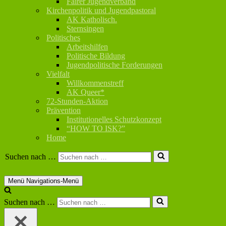
Fairer Jugendverband
Kirchenpolitik und Jugendpastoral
AK Katholisch.
Sternsingen
Politisches
Arbeitshilfen
Politische Bildung
Jugendpolitische Forderungen
Vielfalt
Willkommenstreff
AK Queer*
72-Stunden-Aktion
Prävention
Institutionelles Schutzkonzept
“HOW TO ISK?”
Home
Suchen nach …
Menü
Navigations-Menü
Suchen nach …