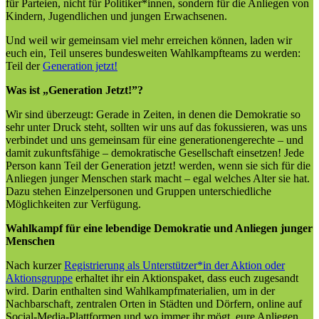
für Parteien, nicht für Politiker*innen, sondern für die Anliegen von
Kindern, Jugendlichen und jungen Erwachsenen.
Und weil wir gemeinsam viel mehr erreichen können, laden wir
euch ein, Teil unseres bundesweiten Wahlkampfteams zu werden:
Teil der
Generation jetzt!
Was ist „Generation Jetzt!”?
Wir sind überzeugt: Gerade in Zeiten, in denen die Demokratie so
sehr unter Druck steht, sollten wir uns auf das fokussieren, was uns
verbindet und uns gemeinsam für eine generationengerechte – und
damit zukunftsfähige – demokratische Gesellschaft einsetzen! Jede
Person kann Teil der Generation jetzt! werden, wenn sie sich für die
Anliegen junger Menschen stark macht – egal welches Alter sie hat.
Dazu stehen Einzelpersonen und Gruppen unterschiedliche
Möglichkeiten zur Verfügung.
Wahlkampf für eine lebendige Demokratie und Anliegen junger
Menschen
Nach kurzer
Registrierung als Unterstützer*in der Aktion oder
Aktionsgruppe
erhaltet ihr ein Aktionspaket, dass euch zugesandt
wird. Darin enthalten sind Wahlkampfmaterialien, um in der
Nachbarschaft, zentralen Orten in Städten und Dörfern, online auf
Social-Media-Plattformen und wo immer ihr mögt, eure Anliegen