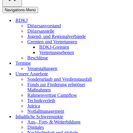
Navigations-Menü
BDKJ
Diözesanvorstand
Diözesanstelle
Jugend- und Regionalverbände
Gremien und Vertretungen
BDKJ-Gremien
Vertretungsebenen
Beschlüsse
Termine
Veranstaltungen
Unsere Angebote
Sonderurlaub und Verdienstausfall
Fonds zur Förderung religiöser
Maßnahmen
Rahmenvertrag Campflow
Technikverleih
Juleica
Notfallmanagement
Inhaltliche Schwerpunkte
Aus-, Fort- & Weiterbildung
Digitales
Nachhaltigkeit und globale