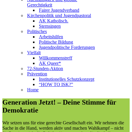
Gerechtigkeit
Fairer Jugendverband
Kirchenpolitik und Jugendpastoral
AK Katholisch.
Sternsingen
Politisches
Arbeitshilfen
Politische Bildung
Jugendpolitische Forderungen
Vielfalt
Willkommenstreff
AK Queer*
72-Stunden-Aktion
Prävention
Institutionelles Schutzkonzept
“HOW TO ISK?”
Home
Generation Jetzt! – Deine Stimme für
Demokratie
Wir setzen uns für eine gerechte Gesellschaft ein. Wir nehmen die
Sache in die Hand, werden aktiv und machen Wahlkampf – nicht