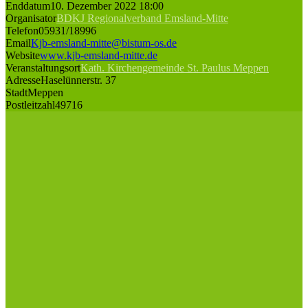
Enddatum
10. Dezember 2022 18:00
Organisator
BDKJ Regionalverband Emsland-Mitte
Telefon
05931/18996
Email
Kjb-emsland-mitte@bistum-os.de
Website
www.kjb-emsland-mitte.de
Veranstaltungsort
Kath. Kirchengemeinde St. Paulus Meppen
Adresse
Haselünnerstr. 37
Stadt
Meppen
Postleitzahl
49716