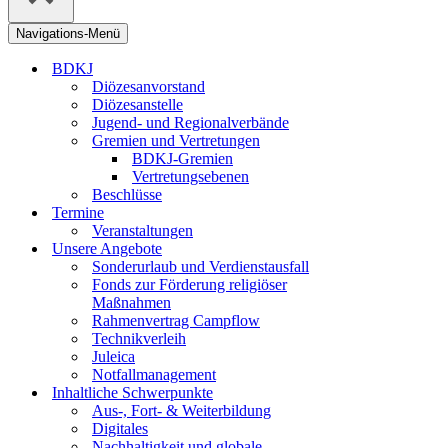
Navigations-Menü
BDKJ
Diözesanvorstand
Diözesanstelle
Jugend- und Regionalverbände
Gremien und Vertretungen
BDKJ-Gremien
Vertretungsebenen
Beschlüsse
Termine
Veranstaltungen
Unsere Angebote
Sonderurlaub und Verdienstausfall
Fonds zur Förderung religiöser
Maßnahmen
Rahmenvertrag Campflow
Technikverleih
Juleica
Notfallmanagement
Inhaltliche Schwerpunkte
Aus-, Fort- & Weiterbildung
Digitales
Nachhaltigkeit und globale