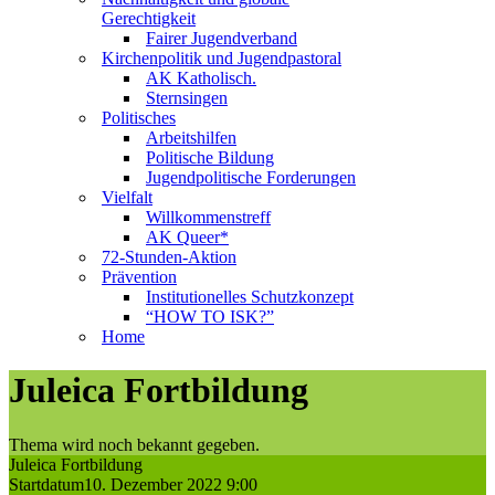
Gerechtigkeit
Fairer Jugendverband
Kirchenpolitik und Jugendpastoral
AK Katholisch.
Sternsingen
Politisches
Arbeitshilfen
Politische Bildung
Jugendpolitische Forderungen
Vielfalt
Willkommenstreff
AK Queer*
72-Stunden-Aktion
Prävention
Institutionelles Schutzkonzept
“HOW TO ISK?”
Home
Juleica Fortbildung
Thema wird noch bekannt gegeben.
Juleica Fortbildung
Startdatum
10. Dezember 2022 9:00