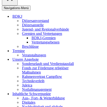
Navigations-Menü
BDKJ
Diözesanvorstand
Diözesanstelle
Jugend- und Regionalverbände
Gremien und Vertretungen
BDKJ-Gremien
Vertretungsebenen
Beschlüsse
Termine
Veranstaltungen
Unsere Angebote
Sonderurlaub und Verdienstausfall
Fonds zur Förderung religiöser
Maßnahmen
Rahmenvertrag Campflow
Technikverleih
Juleica
Notfallmanagement
Inhaltliche Schwerpunkte
Aus-, Fort- & Weiterbildung
Digitales
Nachhaltigkeit und globale