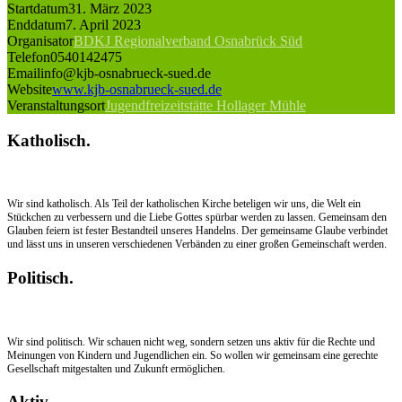
Startdatum
31. März 2023
Enddatum
7. April 2023
Organisator
BDKJ Regionalverband Osnabrück Süd
Telefon
0540142475
Email
info@kjb-osnabrueck-sued.de
Website
www.kjb-osnabrueck-sued.de
Veranstaltungsort
Jugendfreizeitstätte Hollager Mühle
Katholisch.
Wir sind katholisch. Als Teil der katholischen Kirche beteligen wir uns, die Welt ein
Stückchen zu verbessern und die Liebe Gottes spürbar werden zu lassen. Gemeinsam den
Glauben feiern ist fester Bestandteil unseres Handelns. Der gemeinsame Glaube verbindet
und lässt uns in unseren verschiedenen Verbänden zu einer großen Gemeinschaft werden.
Politisch.
Wir sind politisch. Wir schauen nicht weg, sondern setzen uns aktiv für die Rechte und
Meinungen von Kindern und Jugendlichen ein. So wollen wir gemeinsam eine gerechte
Gesellschaft mitgestalten und Zukunft ermöglichen.
Aktiv.