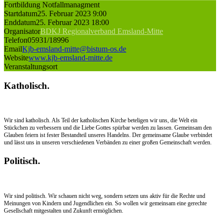
Fortbildung Notfallmanagment
Startdatum
25. Februar 2023 9:00
Enddatum
25. Februar 2023 18:00
Organisator
BDKJ Regionalverband Emsland-Mitte
Telefon
05931/18996
Email
Kjb-emsland-mitte@bistum-os.de
Website
www.kjb-emsland-mitte.de
Veranstaltungsort
Katholisch.
Wir sind katholisch. Als Teil der katholischen Kirche beteligen wir uns, die Welt ein
Stückchen zu verbessern und die Liebe Gottes spürbar werden zu lassen. Gemeinsam den
Glauben feiern ist fester Bestandteil unseres Handelns. Der gemeinsame Glaube verbindet
und lässt uns in unseren verschiedenen Verbänden zu einer großen Gemeinschaft werden.
Politisch.
Wir sind politisch. Wir schauen nicht weg, sondern setzen uns aktiv für die Rechte und
Meinungen von Kindern und Jugendlichen ein. So wollen wir gemeinsam eine gerechte
Gesellschaft mitgestalten und Zukunft ermöglichen.