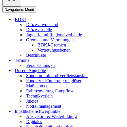
Navigations-Menü
BDKJ
Diözesanvorstand
Diözesanstelle
Jugend- und Regionalverbände
Gremien und Vertretungen
BDKJ-Gremien
Vertretungsebenen
Beschlüsse
Termine
Veranstaltungen
Unsere Angebote
Sonderurlaub und Verdienstausfall
Fonds zur Förderung religiöser
Maßnahmen
Rahmenvertrag Campflow
Technikverleih
Juleica
Notfallmanagement
Inhaltliche Schwerpunkte
Aus-, Fort- & Weiterbildung
Digitales
Nachhaltigkeit und globale