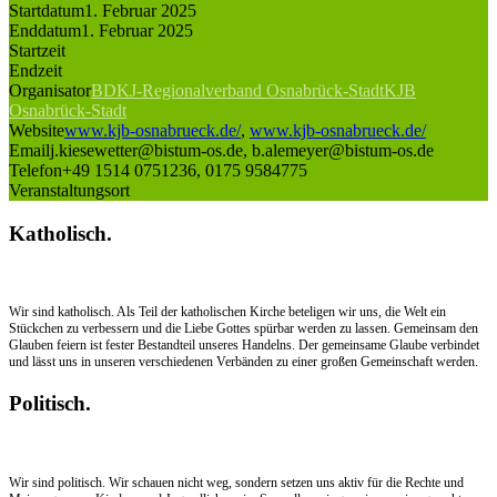
Startdatum
1. Februar 2025
Enddatum
1. Februar 2025
Startzeit
Endzeit
Organisator
BDKJ-Regionalverband Osnabrück-Stadt
KJB
Osnabrück-Stadt
Website
www.kjb-osnabrueck.de/
,
www.kjb-osnabrueck.de/
Email
j.kiesewetter@bistum-os.de, b.alemeyer@bistum-os.de
Telefon
+49 1514 0751236, 0175 9584775
Veranstaltungsort
Katholisch.
Wir sind katholisch. Als Teil der katholischen Kirche beteligen wir uns, die Welt ein
Stückchen zu verbessern und die Liebe Gottes spürbar werden zu lassen. Gemeinsam den
Glauben feiern ist fester Bestandteil unseres Handelns. Der gemeinsame Glaube verbindet
und lässt uns in unseren verschiedenen Verbänden zu einer großen Gemeinschaft werden.
Politisch.
Wir sind politisch. Wir schauen nicht weg, sondern setzen uns aktiv für die Rechte und