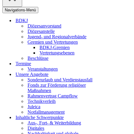
Navigations-Menü
BDKJ
Diözesanvorstand
Diözesanstelle
Jugend- und Regionalverbände
Gremien und Vertretungen
BDKJ-Gremien
Vertretungsebenen
Beschlüsse
Termine
Veranstaltungen
Unsere Angebote
Sonderurlaub und Verdienstausfall
Fonds zur Förderung religiöser
Maßnahmen
Rahmenvertrag Campflow
Technikverleih
Juleica
Notfallmanagement
Inhaltliche Schwerpunkte
Aus-, Fort- & Weiterbildung
Digitales
Nachhaltigkeit und globale