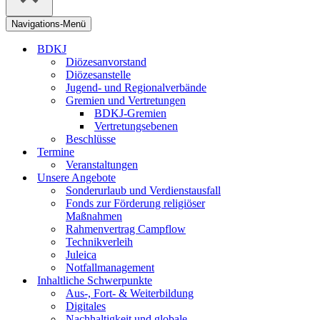
Navigations-Menü
BDKJ
Diözesanvorstand
Diözesanstelle
Jugend- und Regionalverbände
Gremien und Vertretungen
BDKJ-Gremien
Vertretungsebenen
Beschlüsse
Termine
Veranstaltungen
Unsere Angebote
Sonderurlaub und Verdienstausfall
Fonds zur Förderung religiöser
Maßnahmen
Rahmenvertrag Campflow
Technikverleih
Juleica
Notfallmanagement
Inhaltliche Schwerpunkte
Aus-, Fort- & Weiterbildung
Digitales
Nachhaltigkeit und globale