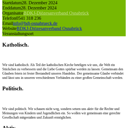
Startdatum
28. Dezember 2024
Enddatum
28. Dezember 2024
Organisator
BDKJ-Diözesanverband Osnabrück
Telefon
0541 318 236
Email
info@bdj-osnabrueck.de
Website
BDKJ-Diözesanverband Osnabrück
Veranstaltungsort
Katholisch.
Wir sind katholisch. Als Teil der katholischen Kirche beteligen wir uns, die Welt ein
Stückchen zu verbessern und die Liebe Gottes spürbar werden zu lassen. Gemeinsam den
Glauben feiern ist fester Bestandteil unseres Handelns. Der gemeinsame Glaube verbindet
und lässt uns in unseren verschiedenen Verbänden zu einer großen Gemeinschaft werden.
Politisch.
Wir sind politisch. Wir schauen nicht weg, sondern setzen uns aktiv für die Rechte und
Meinungen von Kindern und Jugendlichen ein. So wollen wir gemeinsam eine gerechte
Gesellschaft mitgestalten und Zukunft ermöglichen.
Aktiv.